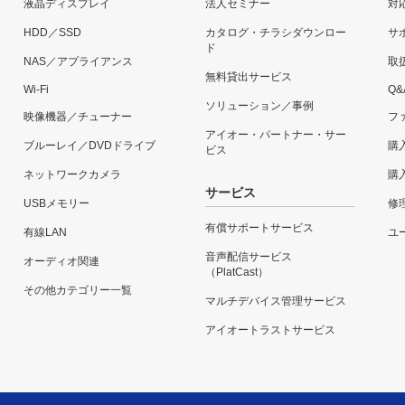
液晶ディスプレイ
法人セミナー
対
HDD／SSD
カタログ・チラシダウンロー
サ
ド
NAS／アプライアンス
取
無料貸出サービス
Wi-Fi
Q&
ソリューション／事例
映像機器／チューナー
フ
アイオー・パートナー・サー
ブルーレイ／DVDドライブ
購
ビス
ネットワークカメラ
購
サービス
USBメモリー
修
有償サポートサービス
有線LAN
ユー
音声配信サービス
オーディオ関連
（PlatCast）
その他カテゴリー一覧
マルチデバイス管理サービス
アイオートラストサービス