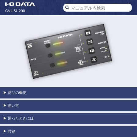
GV-LSU200
▶
商品の概要
▶
使い方
▶
困ったときには
▶
付録