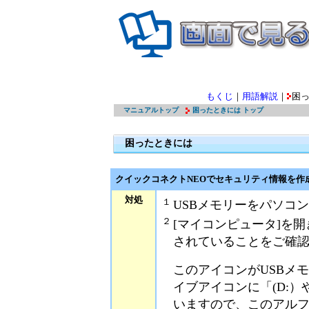
もくじ
｜
用語解説
｜
困
マニュアルトップ
困ったときには トップ
困ったときには
クイックコネクトNEOでセキュリティ情報を
対処
１
USBメモリーをパソコ
２
[マイコンピュータ]を
されていることをご確
このアイコンがUSBメ
イブアイコンに「(D:）
いますので、このアルフ