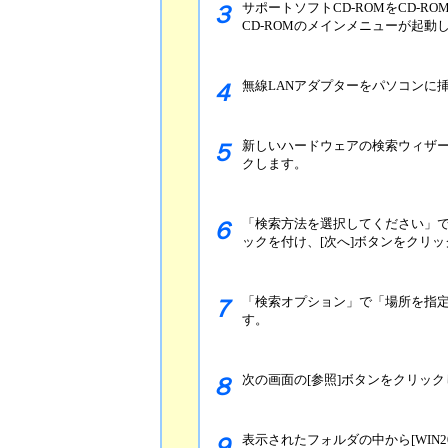
サポートソフトCD-ROMをCD-R
３
CD-ROMのメインメニューが起動
無線LANアダプターをパソコンに
４
新しいハードウェアの検索ウィザー
５
クします。
「検索方法を選択してください」で
６
ックを付け、[次へ]ボタンをクリ
「検索オプション」で「場所を指定
７
す。
次の画面の[参照]ボタンをクリック
８
表示されたフォルダの中から[WIN
９