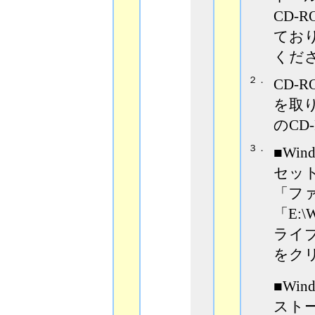
CD-
てお
くだ
２．
CD-
を取り出
のCD
３．
■Wind
セッ
「フ
「E:
ライブ
をク
■Win
スト