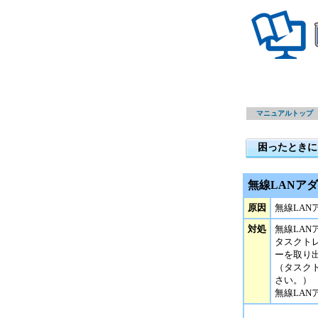
マニュアルトップ
困ったときに
無線LANア
原因
無線LA
対処
無線LA
タスクト
ーを取り
（タスク
さい。）
無線LA