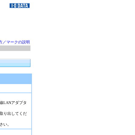
方／マークの説明
LANアダプタ
取り出してくだ
さい。