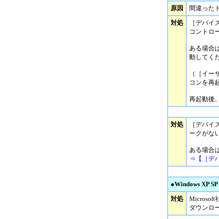
原因
間違った
対処
［デバイ
コントロ
ある場合
動してく
（［イー
コンを再
再起動後
対処
［デバイ
ークがな
ある場合
⇒【［デバ
●Windows XP
対処
Micros
ダウンロ