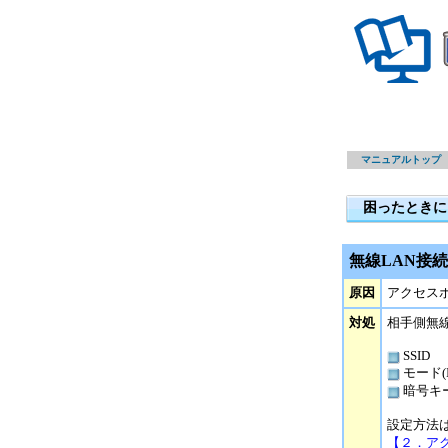
マニュアルトップ
困ったときに
無線LAN接
原因
アクセス
対処
相手側無
SSID
モード(Inf
暗号キ
設定方法
【２．ア