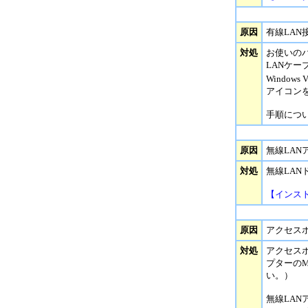
原因
有線LAN
対処
お使いの
LANケ
Windows V
アイコン
手順につ
原因
無線LA
対処
無線LA
【インス
原因
アクセス
対処
アクセス
プターの
い。）
無線LAN