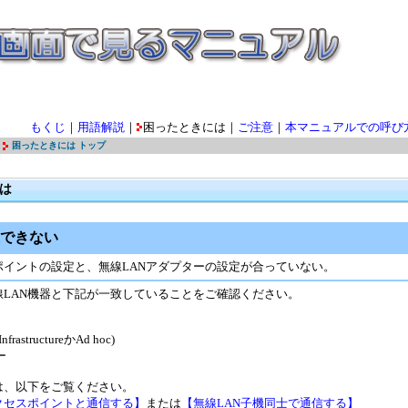
もくじ
｜
用語解説
｜
困ったときには｜
ご注意
｜
本マニュアルでの呼び
困ったときには トップ
は
続できない
ポイントの設定と、無線LANアダプターの設定が合っていない。
線LAN機器と下記が一致していることをご確認ください。
rastructureかAd hoc)
ー
は、以下をご覧ください。
クセスポイントと通信する】
または
【無線LAN子機同士で通信する】