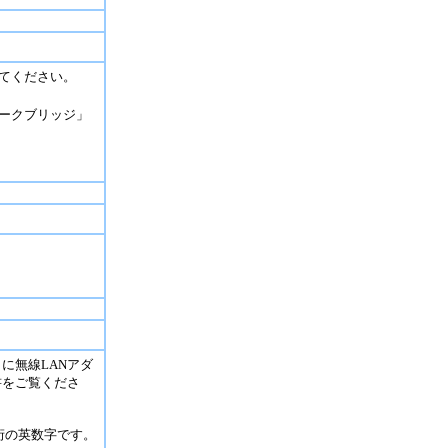
みてください。
ワークブリッジ」
に無線LANアダ
書をご覧くださ
2桁の英数字です。