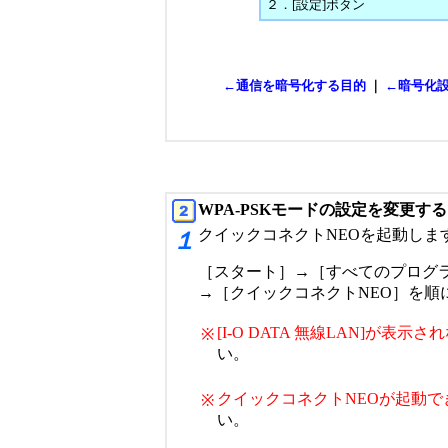
２．[設定]ボタン
←通信を暗号化する目的
｜
←暗号化設
WPA-PSKモードの設定を変更する
クイックコネクトNEOを起動しま
１
［スタート］→［すべてのプログラム］
→［クイックコネクトNEO］を順
[I-O DATA 無線LAN]が表示
※
い。
クイックコネクトNEOが起動で
※
い。