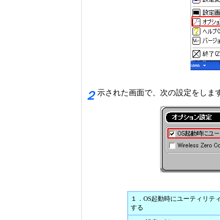
示された画面で、次の設定をしま
２
１．OS起動時にユーティリテ
する