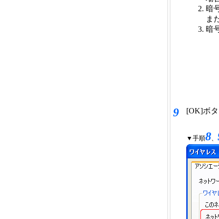
暗
ま
暗
9
[OK]
8
▼手順
、