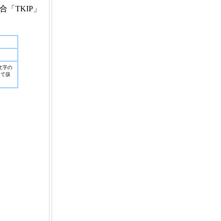
合「TKIP」
4文字の
して扱