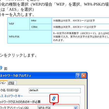
号化の種類を選択（WEPの場合「WEP」を選択、WPA-PSKの場
たは「AES」を選択）
号キーを入力します。
64bit
16進数は10文字、ASCIIコードは5文字
WEP
128bit
16進数は26文字、ASCIIコードは13文字
8～63文字の半角英数字（ASCIIコード)、または6
WPA-PSK
16進数で入力。英字の大文字小文字は別の文字と
われます。
ボタンをクリックします。
9
図