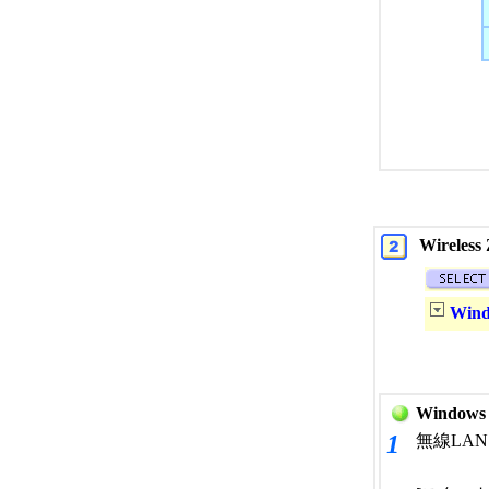
Wirele
Win
Window
1
無線LA