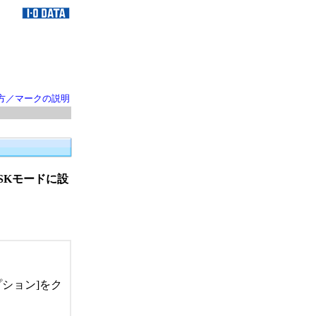
方／マークの説明
A-PSKモードに設
ション]をク