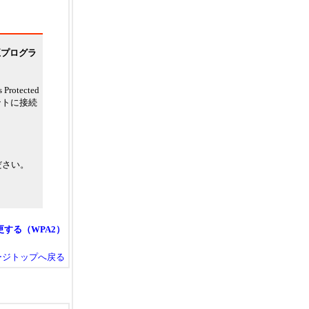
修正プログラ
otected
ントに接続
ださい。
する（WPA2）
ージトップへ戻る