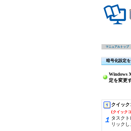
マニュアルトップ
暗号化設定を
Windows
定を変更
クイック
(
クイック
タスクト
１
リックし