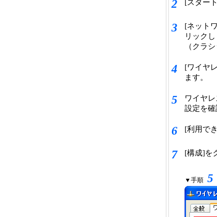
2
[スター
3
[ネット
リックし
（クラシ
4
[ワイヤ
ます。
5
ワイヤレ
設定を確
6
[利用で
7
[構成]
5
▼手順