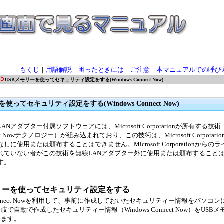
もくじ
｜
用語解説
｜
困ったときには
｜
ご注意
｜
本マニュアルでの呼び
USBメモリーを使ってセキュリティ設定をする(Windows Connect Now)
使ってセキュリティ設定をする(Windows Connect Now)
ANアダプター付属ソフトウェアには、Microsoft Corporationが所有する技術（W
ect Nowテクノロジー）が組み込まれており、この技術は、Microsoft Corporat
しに使用または頒布することはできません。Microsoft Corporationからの
れていない者がこの技術を無線LANアダプター外に使用または頒布すること
す。
モリーを使ってセキュリティ設定をする
 Connect Nowを利用して、事前に作成しておいたセキュリティー情報をパソコ
で自動で作成したセキュリティー情報（Windows Connect Now）をUSB
ります。