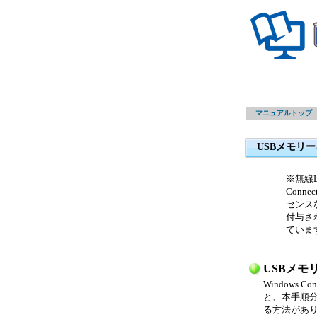
マニュアルトップ
USBメモリーを
※無線L
Conn
センスな
付与さ
ていま
USBメ
Windows
と、本手順分岐
る方法があ