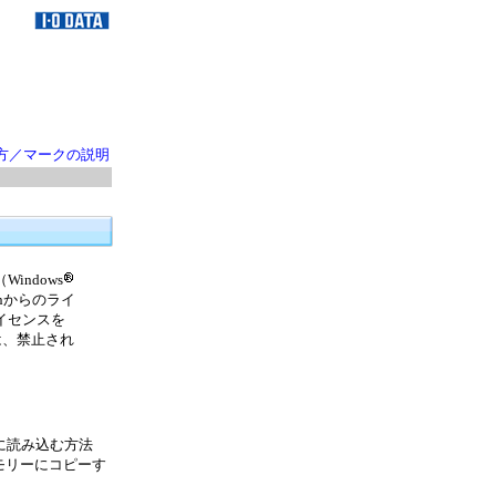
方／マークの説明
indows
ionからのライ
ライセンスを
は、禁止され
ンに読み込む方法
メモリーにコピーす