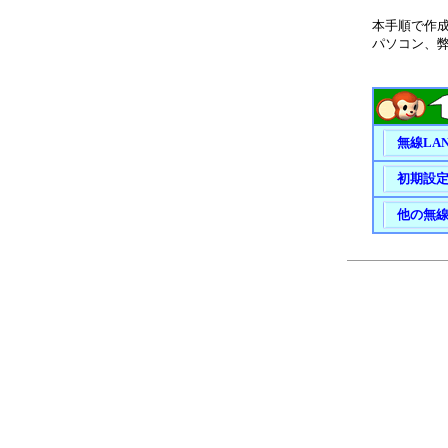
本手順
で作成
パソコン、弊
無線LA
初期設
他の無線