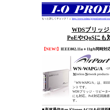
もっと詳しくチェック！→
http://www.iodata.jp/prod/network/w
WDSブリッ
PoEやQoSに
【NEW!】
IEEE802.11a＋11g/
WN-WAPG/A
<
W
ireless
N
etwork products 
「WN-WAPG/A」は、IEE
ントです。
WDSブリッジ・リピーター
にも対応。PoE対応回路搭
す。
■
高速通信モードSuper AG™＆伝