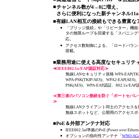
■
チャンネル数が4→8に増え、
さらに便利になった新チャンネル11
■有線LAN相互の接続もできる豊富な
「ブリッジ接続」や「リピーター」機能
タの無限ループを回避する「スパニング
応。
アクセス数制御による、「ロードバラン
搭載。
■業務用途に使える高度なセキュリテ
≪IEEE802.1x/EAP認証対応≫
無線LANセキュリティ規格 WPA-EAP(TKIP
WPA-PSK(TKIP/AES)、WPA2-EAP(AES)
PSK(AES)、WPA-EAP認証、802.1x/E
≪第三者のパソコン接続を防ぐ「ポートセパレ
≫
無線LANクライアント同士のアクセス
無線スポットなど、公開用のアクセスポ
■PoE＆外部アンテナ対応
IEEE802.3af準拠のPoE (Power over E
オプションの指向性アンテナ「
WNO-AG