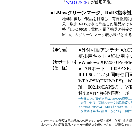
「
」が使用可能。
WNO-G/NDP
■J-Mossグリーンマーク、RoHS指令
地球に優しい製品を目指し、有害物質削
果、欧州RoHS指令に準拠した製品ができ
格『JIS C 0950：電気・電子機器の
Moss』のグリーンマーク表示製品とす
【添付品】
●外付可動アンテナ ●ACア
壁掛用キット ●壁掛用ネジ
【サポートOS】
●Windows XP/2000 Pro/M
【仕 様】
●LANポート：100BASE-TX
IEEE802.11a/g/b同時
WPA-PSK(TKIP/AES)、
証、802.1x/EAP認証、WE
通知(ANY接続拒否)、
無線LANの実効速度はお使いの環境によ
※
大値であり、実際のデータ転送速度を
Atheros, Super AG, XRおよびTota
※
タ機器は同社の許可にもとづき、同社
こ
のページの情報は発表時点の内容です。仕様・価格・外観・動作環
本ページ内の記載価格はメーカー希望小売価格であり、消費税は含ま