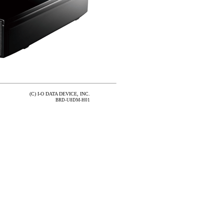
(C) I-O DATA DEVICE, INC.
BRD-U8DM-H01