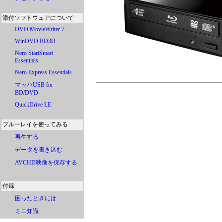
添付ソフトウェアについて
DVD MovieWriter 7
WinDVD BD3D
Nero StartSmart
Essentials
Nero Express Essentials
マッハUSB for
BD/DVD
QuickDrive LE
ブルーレイを使ってみる
再生する
データを書き込む
AVCHD映像を保存する
付録
困ったときには
ミニ知識