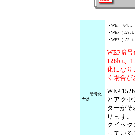
WEP（64bit
WEP（128bi
WEP（152bi
WEP暗号
128bit
化になり
く場合が
WEP 1
１．暗号化
とアクセ
方法
ターがそ
ります。
クイック
っているア