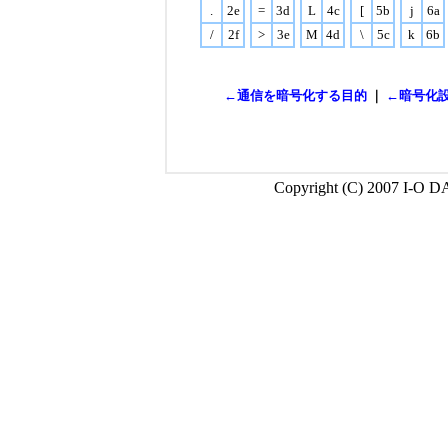
.
2e
=
3d
L
4c
[
5b
j
6a
/
2f
>
3e
M
4d
\
5c
k
6b
←通信を暗号化する目的
｜
←暗号化設
Copyright (C) 2007 I-O D