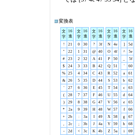
変換表
16
16
16
16
16
文
文
文
文
文
進
進
進
進
進
字
字
字
字
字
!
21
0
30
?
3f
N
4e
]
5d
"
22
1
31
@
40
O
4f
^
5e
#
23
2
32
A
41
P
50
_
5f
$
24
3
33
B
42
Q
51
`
60
%
25
4
34
C
43
R
52
a
61
&
26
5
35
D
44
S
53
b
62
'
27
6
36
E
45
T
54
c
63
(
28
7
37
F
46
U
55
d
64
)
29
8
38
G
47
V
56
e
65
*
2a
9
39
H
48
W
57
f
66
+
2b
:
3a
I
49
X
58
g
67
,
2c
;
3b
J
4a
Y
59
h
68
-
2d
<
3c
K
4b
Z
5a
i
69