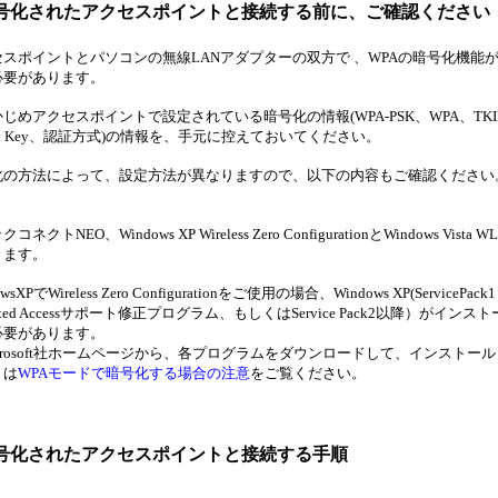
暗号化されたアクセスポイントと
接続する前に、ご確認ください
セスポイントとパソコンの無線LANアダプターの双方で 、WPAの暗号化機能
必要があります。
じめアクセスポイントで設定されている暗号化の情報(WPA-PSK、WPA、TKIP、
red Key、認証方式)の情報を、手元に控えておいてください。
化の方法によって、設定方法が異なりますので、以下の内容もご確認ください
コネクトNEO、Windows XP Wireless Zero ConfigurationとWindows Vis
きます。
wsXPでWireless Zero Configurationをご使用の場合、Windows XP(ServicePack1と
tected Accessサポート修正プログラム、もしくはService Pack2以降）がイ
必要があります。
crosoft社ホームページから、各プログラムをダウンロードして、インストー
くは
WPAモードで暗号化する場合の注意
をご覧ください。
暗号化されたアクセスポイントと
接続する手順