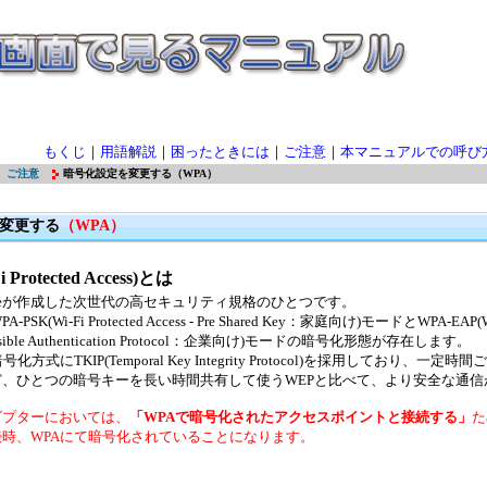
もくじ
｜
用語解説
｜
困ったときには
｜
ご注意
｜
本マニュアルでの呼び
ご注意
暗号化設定を変更する（WPA）
変更する
（WPA）
 Protected Access)とは
llienceが作成した次世代の高セキュリティ規格のひとつです。
PSK(Wi-Fi Protected Access - Pre Shared Key：家庭向け)モードとWPA-EAP(Wi-
tensible Authentication Protocol：企業向け)モードの暗号化形態が存在します。
化方式にTKIP(Temporal Key Integrity Protocol)を採用しており、一
ど、ひとつの暗号キーを長い時間共有して使うWEPと比べて、より安全な通信
ダプターにおいては、
「WPAで暗号化されたアクセスポイントと接続する」
た
時、WPAにて暗号化されていることになります。