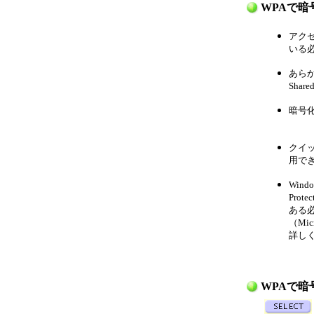
WPAで
アク
いる
あらか
Sha
暗号
クイック
用で
Windo
Pro
ある
（Mi
詳し
WPAで