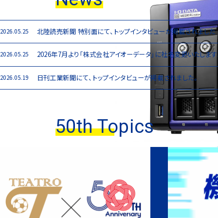
パソコン用8インチフロッピーディス
アクセラレータボード「GA-1024A」、
北陸読売新聞 特別面にて、トップインタビューが掲載されました
2026.05.25
2026年7月より「株式会社アイオーデータ」に社名変更いたします
2026.05.25
MOドライブ「MOA-i2.3/US2」
日刊工業新聞にて、トップインタビューが掲載されました。
2026.05.19
地上デジタル放送対応ハイビジョンチュ
50th Topics
医療機関・薬局向け オンライン資格確認
カラー画像自動読取装置
ユーティリティソフト「IOS-10」
13.8インチ液晶ディスプレイ「LCD-D