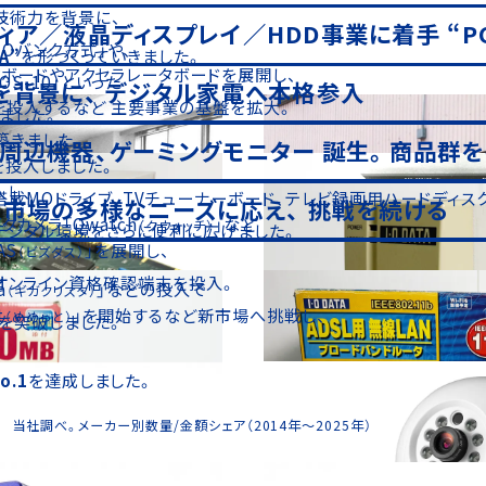
技術力を背景に、
、
ィア／液晶ディスプレイ／HDD事業に着手
“P
IOバンク方式」や、
A”
を形づくっていきました。
クボードやアクセラレータボードを展開し、
S-10」といった
を背景に、
デジタル家電へ本格参入
を投入するなど
主要事業の基盤を拡大。
ました。
築きました。
周辺機器、ゲーミングモニター
誕生。商品群を
投入しました。
し、
T」搭載MOドライブ、TVチューナーボード、テレビ録画用ハードディス
人市場の多様なニーズに応え、
挑戦を続ける
カメラ「Qwatch
」など
（クウォッチ）
デジタル環境をさらに便利に広げました。
AS
」を展開し、
（ビズダス）
オンライン資格確認端末を投入。
a
」などの投入で
（ギガクリスタ）
t
」を開始するなど新市場へ挑戦し、
（めめっと）
台を突破しました。
o.1
を達成しました。
社調べ。メーカー別数量/金額シェア（2014年～2025年）
高岡町旧本社