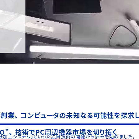
になる。
創業、
コンピュータの未知なる可能性を探求
O”、
技術でPC周辺機器市場を切り拓く
紙加工システム」といった
独自技術の開発から歩みを始めました。