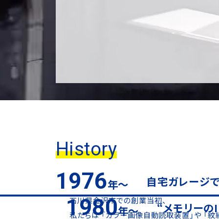
問いを持ち続けることこそが、
これからを切り拓く力
さあ、次の0→1へ。
あなたと結ぶ、その先の未来。
History
1976
自宅ガレージで
年～
1980
石川県金沢市での創業当初、
“メモリーのI
年～
私たちは
「カラー画像自動読取装置」や
「紋