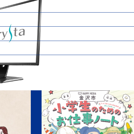
800シリーズ用増設メモリーボード
「WN-B11/R」
S-WPTCAMシリーズ」
ysta』「LCD-MCQ271EDB」
Hyde』「HDM-H2」