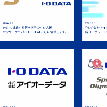
TVチューナーボード「GV-MVP/RX
TVキャプチャBOX「GV-MVP/RZ」
2026.7.8
2026.7.1
未来へ挑戦する若き選手たちを応援
『株式会社アイ
サッカークラブ「CLUB TEATRO」に協賛します。
新コーポレート
ゲーミングモニター『GigaCrysta』「
法人向けHDD『BizDAS』「HDW-