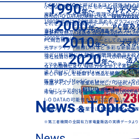
1990
「メモリーのIO」
と呼ばれるほど
評価された
小さな工房で培われた
ものづくりへの情熱が
マルチメデ
年～
複数メモリーを効率的に管理できる
独自の「
のちのI-O DATAの基盤となる
“技術力のDN
2000
1990年代には、PC性能を高める
グラフィッ
それを活用するためのユーティリティソフト「IO
PC普及
年～
当社初のハードディスクや液晶ディスプレイ
革新的な商品・技術を
次々と生み出していき
2010
2000年代には、
PC周辺機器の総合メーカーとしての
地位を
スマホ
年～
光学ドライブや無線LANなど
多彩な新製品を
2020
地デジ移行期には
録画・視聴関連商品を投入
当社独自のコネクター規格
「i・CONNEC
法
年～
スマホ普及に合わせて「CDレコ」やネットワーク
などの開発により、技術力を生かして家庭の
法人向けに「BizCrysta
」「BizD
（ビズクリスタ）
新しい暮らしを提案する商品を展開。
医療分野へ「MediCrysta
」や
（メディクリスタ）
液晶ディスプレイ事業も拡充し、「GigaCryst
さらにシニア向けテレビ電話専用機「meme
市場シェアNo.1を獲得、累計出荷1,000万
I-O DATAの可能性をさらに広げました。
News
Topics
&
液晶ディスプレイ事業では
12年連続シェアN
※第三者機関の全国有力家電量販店の実績データより 当
高岡町作業場
News