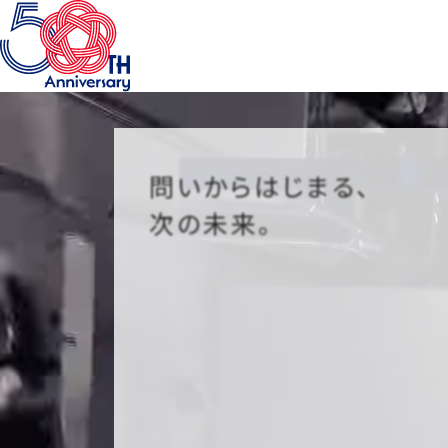
問いからはじまる、
次の未来。
人と人が出会い、心の温度を感じ合い、
想いを伝え
その当たり前すら、
これからは変わってしまうかもし
だからこそ、不確かな未来に向かって、
この50年という節目に思いを巡らせたい。
過去をただ肯定するでもなく、
否定するでもなく。
そこに重ねてきた軌跡を見つめながら、
あなたと共に、新しい世界を描いていきたい。
50周年はゴールではない。
むしろ、ここからが始まり
未来はまだ未完成。完成を目指すのではなく、