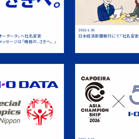
DVDドライブ搭載ネットワークメディ
」
2026.6.30
オーデータ』へ社名変更
日本経済新聞朝刊にて「社名変更
メッセージは「機器の、さきへ。」
LCD-RDT241XPB」
スマホ用CDレコーダー『CDレコ』「C
UTNシリーズ」
法人向け液晶ディスプレイ『BizCrys
ズ」