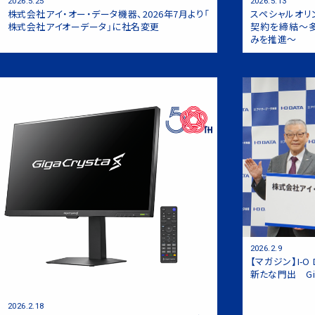
2026.5.25
2026.5.13
株式会社アイ・オー・データ機器、2026年7月より「
スペシャルオリ
BSデジタル放送対応ハードディスクレコ
株式会社アイオーデータ」に社名変更
契約を締結～
みを推進～
HD80」
DTCP-IP対応ハイビジョンレコーデ
TVチューナー内蔵ハードディスクビデ
「HVL-AVシリーズ」
HDA80」
地上・BS・110度CSデジタル放送
ON』「HVTR-BCTX3」
かんたん、押すだけテレビ電話『meme
2026.2.9
【マガジン】I-O
新たな門出 Gi
2026.2.18