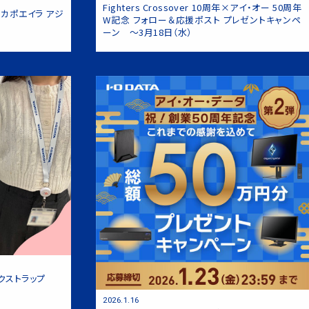
Fighters Crossover 10周年×アイ・オー 50周年
カポエイラ アジ
W記念 フォロー＆応援ポスト プレゼントキャンペ
C-Uシリーズ」
ーン ～3月18日（水）
クストラップ
2026.1.16