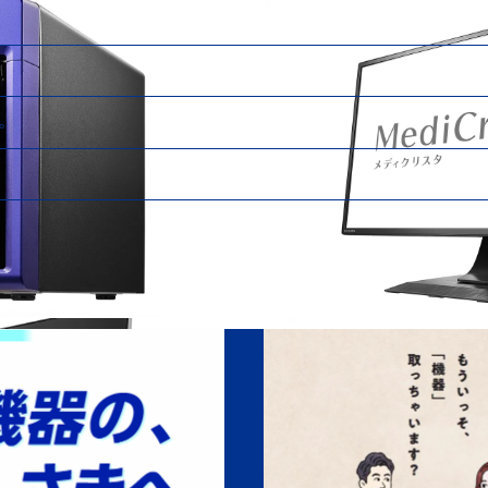
クユニット
独自技術「IOバンク方式」PC-9
「GA-1280A」
ハードディスク「HDSシリーズ」
。
無線LANアクセスポイント付ルーター
ーナー「HVT-TLSD/R」
ネットワークカメラ『Qwatch』「T
端末「APX-MEDICAL/QC」
医用画像参照用ディスプレイ『MediCr
駅西工場
14T」
超小型軽量MP3プレーヤー『Hyper