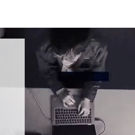
合う。
れない。
。