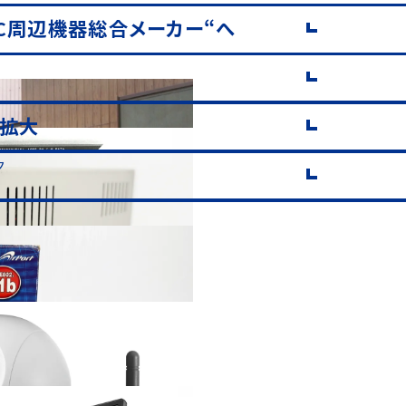
C周辺機器総合メーカー“へ
拡大
ク