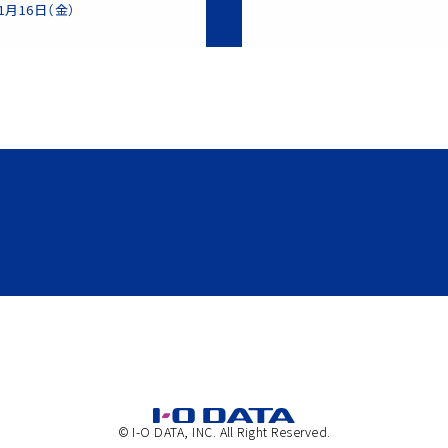
月16日（金）
© I-O DATA, INC. All Right Reserved.