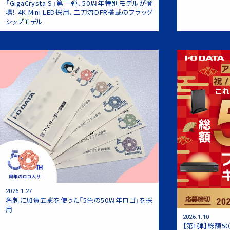
「GigaCrysta S」第一弾、50周年特別モデルが登
場！ 4K Mini LED採用、二刀流DFR搭載のフラッグ
シップモデル
2026.1.27
名刺に加賀五彩を使った「5色の50周年ロゴ」を採
用
2026.1.10
【第1弾】総額5