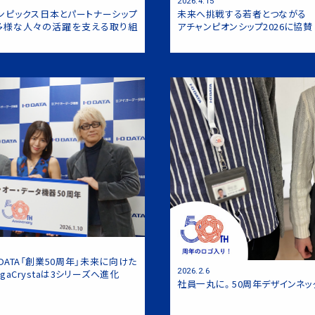
2026.4.15
ンピックス日本とパートナーシップ
未来へ挑戦する若者とつながる 
テレビ録画用ハードディスク
「HD
ーダー『Rec-POT』「HVR-
多様な人々の活躍を支える取り組
アチャンピオンシップ2026に協賛
ィングハードディスク『RECBOX』
オレコーダー『Rec-On』「VR-
対応録画テレビチューナー『REC-
t』「KM-ST01」
 DATA「創業50周年」未来に向けた
2026.2.6
gaCrystaは3シリーズへ進化
社員一丸に。50周年デザインネッ