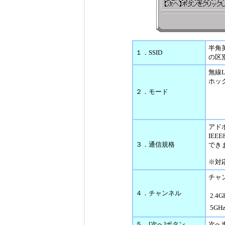
半角
１．SSID
の区
無線
ホッ
２．モード
アドホ
IEE
３．通信規格
でき
※対
チャ
４．チャンネル
2.4
5GH
５．[次へ]ボタン
次へ