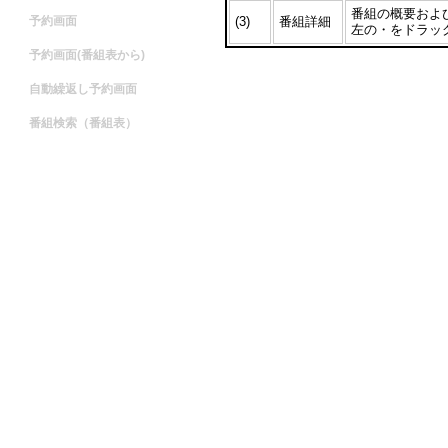
番組の概要およ
予約画面
(3)
番組詳細
左の・をドラッ
予約画面(番組表から)
自動繰返し予約画面
番組検索（番組表）