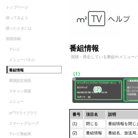
トップページ
使ってみよう
困ったときには
画面詳細
番組情報
テレビ
視聴・再生している番組やメニュー
メニューパネル
番組情報
環境設定画面
スキャン画面
メニュー
2
m
TVライブラリ
番号
項目名
説明
スマートグループ
(1)
閉じる
番組情報を閉じ
(2)
番組情報
番組名、放送局
テレビ番組表