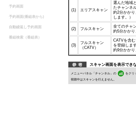
選んだ地域
予約画面
たチャンネ
(1)
エリアスキャン
約2分かか
予約画面(番組表から)
します。）
全てのチャ
自動繰返し予約画面
(2)
フルスキャン
約5分かかり
番組検索（番組表）
CATVを含
フルスキャン
(3)
を登録しま
（CATV）
約9分かかり
スキャン画面を表示でき
メニューパネル「チャンネル」の
をクリ
視聴中はスキャンを行えません。