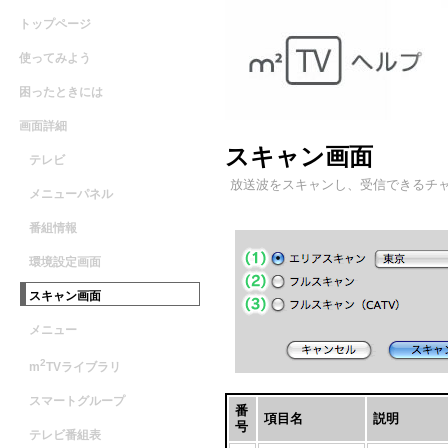
トップページ
使ってみよう
困ったときには
画面詳細
スキャン画面
テレビ
放送波をスキャンし、受信できるチ
メニューパネル
番組情報
環境設定画面
スキャン画面
メニュー
2
m
TVライブラリ
スマートグループ
番
項目名
説明
号
テレビ番組表