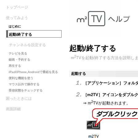
トップページ
使ってみよう
はじめに
起動/終了する
チャンネルを設定する
起動/終了する
テレビを見る
2
m
TVを起動/終了する方法を説明し
録画・予約する
再生する
iPad/iPhone,Androidで番組を見る
起動する
便利な機能を使う
１.
［アプリケーション］フォル
マウス以外で操作する
受信状態をチェックする
２.
［m2TV］アイコンをダブル
困ったときには
2
⇒ m
TVが起動されます。
画面詳細