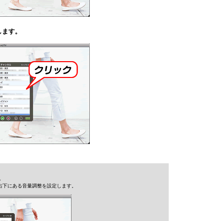
します。
。
右下にある音量調整を設定します。