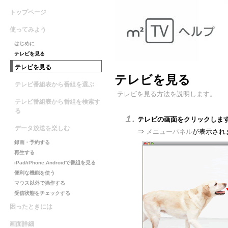
トップページ
使ってみよう
はじめに
テレビを見る
テレビを見る
テレビを見る
テレビ番組表から番組を選ぶ
テレビを見る方法を説明します。
テレビ番組表から番組を検索す
る
１.
テレビの画面をクリックしま
データ放送を楽しむ
⇒
メニューパネル
が表示され
録画・予約する
再生する
iPad/iPhone,Androidで番組を見る
便利な機能を使う
マウス以外で操作する
受信状態をチェックする
困ったときには
画面詳細