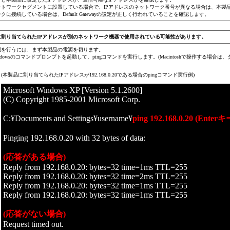
ットワークセグメントに設置している場合で、IPアドレスのネットワーク番号が異なる場合は、本製
クに接続している場合は、Default Gatewayの設定が正しく行われていることを確認します。
に割り当てられたIPアドレスが別のネットワーク機器で使用されている可能性があります。
認を行うには、まず本製品の電源を切ります。
ndowsのコマンドプロンプトを起動して、pingコマンドを実行します。(Macintoshで操作する場
(本製品に割り当てられたIPアドレスが192.168.0.20である場合のpingコマンド実行例)
Microsoft Windows XP [Version 5.1.2600]
(C) Copyright 1985-2001 Microsoft Corp.
C:¥Documents and Settings¥username¥
ping 192.168.0.20 (Ent
Pinging 192.168.0.20 with 32 bytes of data:
(応答がある場合)
Reply from 192.168.0.20: bytes=32 time=1ms TTL=255
Reply from 192.168.0.20: bytes=32 time=2ms TTL=255
Reply from 192.168.0.20: bytes=32 time=1ms TTL=255
Reply from 192.168.0.20: bytes=32 time=1ms TTL=255
(応答がない場合)
Request timed out.