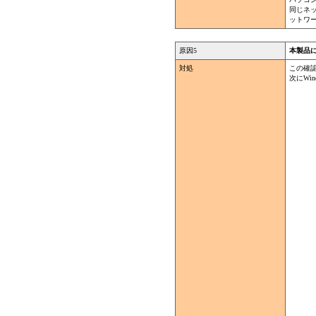
同じネ
ットワー
原因5
本製品
対処
この確
次にWi