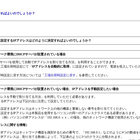
すればよいのでしょうか？
に設定するIPアドレスはどのように決定すればよいのでしょうか？
ワーク環境にDHCPサーバが設置されている場合
Pサーバを使用して自動でIPアドレスを割り当てる方法」を利用することができます。
は工場出荷時設定にて「
IPアドレスを自動的に取得
」に設定されていますので、電源を投入していただ
荷時設定に戻す方法については「
工場出荷時設定に戻す
」を参照してください。
ーク環境にDHCPサーバが設置されていない場合、IPアドレスを手動設定したい場合
アドレスを手動で割り当てる方法」を利用していただく必要があります。
てるIPアドレスは下記の点に注意して設定してください。
設定するIPアドレスはネットワーク上の他の機器と重複しない番号を割り当ててください。
設定するIPアドレスは本製品を使用するパソコンの同一のアドレスクラスである必要があります。
（例）パソコンのIPアドレスが「192.168.0.ｘｘ」の場合、他のネットワーク機器で使用されていない「1
ドレスに関する情報）
IPアドレスはネットワーク機器を識別するための番号で、「192.168.0.1」などのように4つの数
IPアドレスは、割り当てる数値によって、下記表のように3つのクラスに分類されます。