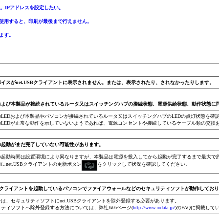
。IPアドレスを設定したい。
能を使用すると、印刷が最後まで行えません。
います。
バイスがnet.USBクライアントに表示されません。または、表示されたり、されなかったりします。
および本製品が接続されているルータ又はスイッチングハブの接続状態、電源供給状態、動作状態に
のLEDおよび本製品やパソコンが接続されているルータ又はスイッチングハブのLEDの点灯状態を確
のLEDが正常な動作を示していないようであれば、電源コンセントや接続しているケーブル類の交換
の起動がまだ完了していない可能性があります。
の起動時間は設置環境により異なりますが、本製品は電源を投入してから起動が完了するまで最大で約
にnet.USBクライアントの更新ボタン
をクリックして状況を確認してください。
.USBクライアントを起動しているパソコンでファイアウォールなどのセキュリティソフトが動作して
は、セキュリティソフトにnet.USBクライアントを除外登録する必要があります。
ティソフトへ除外登録する方法については、弊社Webページ(
http://www.iodata.jp/
)のFAQに掲載し