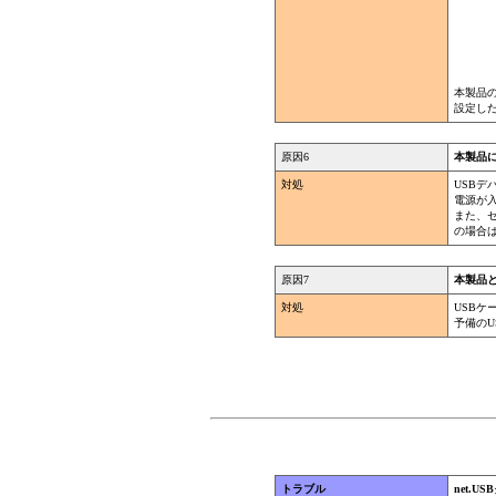
本製品
設定し
原因6
本製品
対処
USBデ
電源が
また、セ
の場合
原因7
本製品
対処
USB
予備の
トラブル
net.