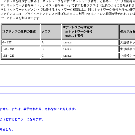
IPアドレスを構成する数値は、ネットワークを示す「ネットワーク番号」と各ネットワーク機器を
す。ネットワーク番号を「ｎ」、ホスト番号を「u」で表すと各クラスは下記表のように分類されま
同じネットワークセグメントで動作するネットワーク機器には、同じネットワーク番号を持ったIP
IPアドレスには、プライベートアドレスと呼ばれる自由に利用できるアドレス範囲が決められてい
でIPアドレスを割り当てます。
IPアドレスの示す意味
IPアドレスの最初の数値
クラス
n:ネットワーク番号
使用され
u:ホスト
番号
0～127
A
n.u.u.u
大規模ネ
128～191
B
n.n.u.u
中規模ネ
192～223
C
n.n.n.u
小規模ネ
示されません。または、表示されたり、されなかったりします。
続しようとするとエラーになります。
なりました。