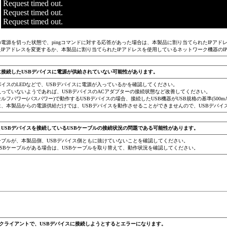
Request timed out.
Request timed out.
Request timed out.
の電源を切った状態で、pingコマンドに対する応答があった場合は、本製品に割り当てられたIPア
たIPアドレスを変更するか、本製品に割り当てられたIPアドレスを使用しているネットワーク機器のI
に接続したUSBデバイスに電源が供給されていない可能性があります。
バイスのLEDなどで、USBデバイスに電源が入っているかを確認してください。
入っていないようであれば、USBデバイスのACアダプターの接続状態など改善してください。
ルフパワー(バスパワー)で動作するUSBデバイスの場合、接続したUSB機器がUSB規格の基準(500
は、本製品からの電源供給だけでは、USBデバイスを動作させることができませんので、USBデバイ
とUSBデバイスを接続しているUSBケーブルの接続状況の問題である可能性があります。
ケーブルが、本製品側、USBデバイス側ともに抜けていないことを確認してください。
USBケーブルがある場合は、USBケーブルを取り替えて、動作状況を確認してください。
USBクライアントで、USBデバイスに接続しようとするとエラーになります。