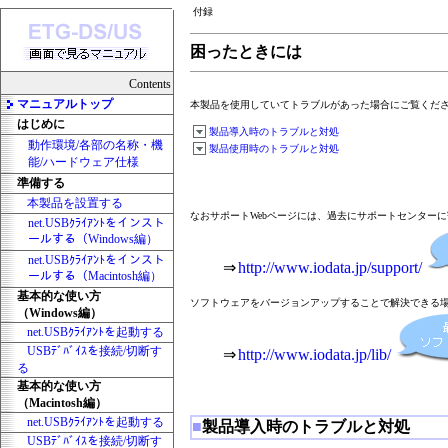
付録
困ったときには
Contents
マニュアルトップ
本製品を使用していてトラブルがあった場合にご覧くだ
はじめに
製品導入時のトラブルと対処
動作環境/各部の名称・機
製品使用時のトラブルと対処
能/ハードウェア仕様
準備する
本製品を設置する
なおサポートWebページには、過去にサポートセンター
net.USBｸﾗｲｱﾝﾄをインスト
ールする（Windows編）
net.USBｸﾗｲｱﾝﾄをインスト
⇒
http://www.iodata.jp/support/
ールする（Macintosh編）
基本的な使い方
ソフトウェアをバージョンアップすることで解決できる
（Windows編）
net.USBｸﾗｲｱﾝﾄを起動する
USBﾃﾞﾊﾞｲｽを接続/切断す
⇒
http://www.iodata.jp/lib/
る
基本的な使い方
（Macintosh編）
net.USBｸﾗｲｱﾝﾄを起動する
■
製品導入時のトラブルと対処
USBﾃﾞﾊﾞｲｽを接続/切断す