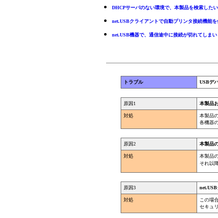
DHCPサーバのない環境で、本製品を検索したい
net.USBクライアントで自動プリンタ接続機
net.USB機器で、通信途中に接続が切れてしま
トラブル
USBデ
原因1
本製品
対処
本製品
各機器
原因2
本製品
対処
本製品
それ以降
原因3
net
対処
この場合
セキュリ