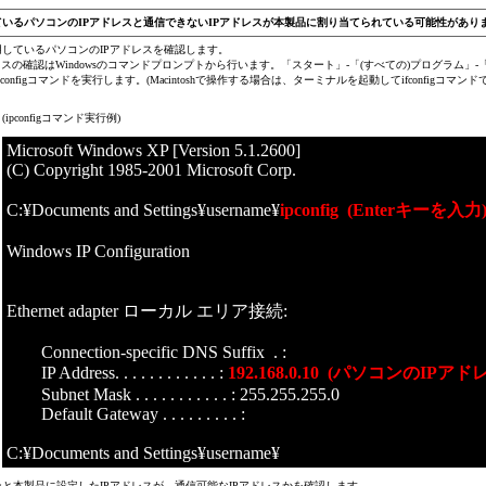
ているパソコンのIPアドレスと通信できないIPアドレスが本製品に割り当てられている可能性があり
用しているパソコンのIPアドレスを確認します。
レスの確認はWindowsのコマンドプロンプトから行います。「スタート」-「(すべての)プログラム
pconfigコマンドを実行します。(Macintoshで操作する場合は、ターミナルを起動してifconfigコマ
(ipconfigコマンド実行例)
Microsoft Windows XP [Version 5.1.2600]
(C) Copyright 1985-2001 Microsoft Corp.
C:¥Documents and Settings¥username¥
ipconfig (Enterキーを入力
Windows IP Configuration
Ethernet adapter ローカル エリア接続:
Connection-specific DNS Suffix . :
IP Address. . . . . . . . . . . . :
192.168.0.10 (パソコンのIPアド
Subnet Mask . . . . . . . . . . . : 255.255.255.0
Default Gateway . . . . . . . . . :
C:¥Documents and Settings¥username¥
と本製品に設定したIPアドレスが、通信可能なIPアドレスかを確認します。