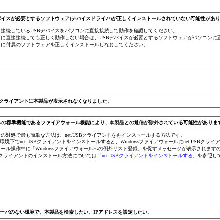
デバイスが必要とするソフトウェア(デバイスドライバ)が正しくインストールされていない可能性があ
に接続しているUSBデバイスをパソコンに直接接続して動作を確認してください。
ンに直接接続しても正しく動作しない場合は、USBデバイスが必要とするソフトウェアがパソコンに正
スに付属のソフトウェアを正しくインストールしなおしてください。
USBクライアントに本製品が表示されなくなりました。
owsの標準機能であるファイアウォール機能により、本製品との通信が除外されている可能性がありま
の対処で最も簡単な方法は、net.USBクライアントを再インストールする方法です。
ows環境下でnet.USBクライアントをインストールすると、Windowsファイアウォールにnet.U
トール操作中に「Windowsファイアウォールへの例外リスト登録」を促すメッセージが表示されま
USBクライアントのインストール方法については「
net.USBクライアントをインストールする
」を参照し
サーバのない環境で、本製品を検索したい。IPアドレスを設定したい。