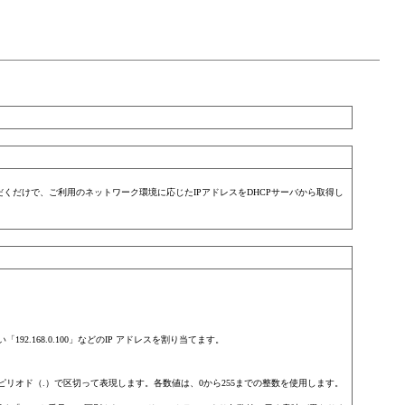
くだけで、ご利用のネットワーク環境に応じたIPアドレスをDHCPサーバから取得し
92.168.0.100」などのIP アドレスを割り当てます。
値をピリオド（.）で区切って表現します。各数値は、0から255までの整数を使用します。