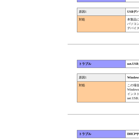
原因1
USB
対処
本製品
パソコ
デバイ
トラブル
net.
原因1
Wind
対処
この場合
Wind
インス
net.
トラブル
DHCP