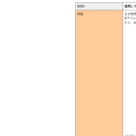
原因4
使用し
対処
まず使
IPアド
たら、i
パソコン