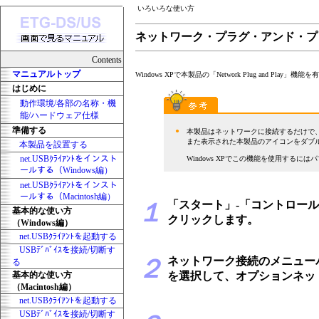
いろいろな使い方
ネットワーク・プラグ・アンド・プ
Contents
マニュアルトップ
Windows XPで本製品の「Network Plug and Pl
はじめに
動作環境/各部の名称・機
能/ハードウェア仕様
準備する
●
本製品はネットワークに接続するだけで、W
また表示された本製品のアイコンをダブル
本製品を設置する
net.USBｸﾗｲｱﾝﾄをインスト
Windows XPでこの機能を使用するに
ールする（Windows編）
net.USBｸﾗｲｱﾝﾄをインスト
ールする（Macintosh編）
１
「スタート」-「コントロー
基本的な使い方
クリックします。
（Windows編）
net.USBｸﾗｲｱﾝﾄを起動する
USBﾃﾞﾊﾞｲｽを接続/切断す
２
ネットワーク接続のメニュー
る
基本的な使い方
を選択して、オプションネッ
（Macintosh編）
net.USBｸﾗｲｱﾝﾄを起動する
USBﾃﾞﾊﾞｲｽを接続/切断す