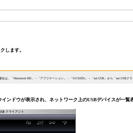
ックします。
合は、「Macintosh HD」－「アプリケーション」－「I-O DATA」－「net.USB」から「net.U
操作ウインドウが表示され、ネットワーク上のUSBデバイスが一覧