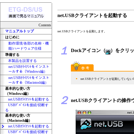
net.USBクライアントを起動する
Contents
マニュアルトップ
net.USBクライアントを起動します。
はじめに
動作環境/各部の名称・機
１
能/ハードウェア仕様
Dockアイコン（
）をクリ
準備する
本製品を設置する
net.USBｸﾗｲｱﾝﾄをインスト
ールする（Windows編）
net.USBｸﾗｲｱﾝﾄをインスト
●
net.USBクライアントが起動していない場
ールする（Macintosh編）
基本的な使い方
（Windows編）
２
net.USBｸﾗｲｱﾝﾄを起動する
net.USBクライアントの
USBﾃﾞﾊﾞｲｽを接続/切断す
る
基本的な使い方
（Macintosh編）
net.USBｸﾗｲｱﾝﾄを起動する
USBﾃﾞﾊﾞｲｽを接続/切断す