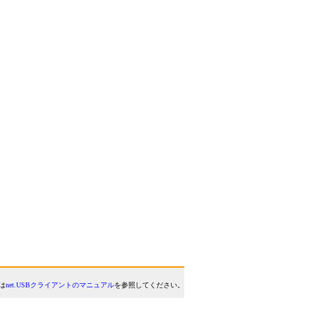
は
net.USBクライアントのマニュアル
を参照してください。