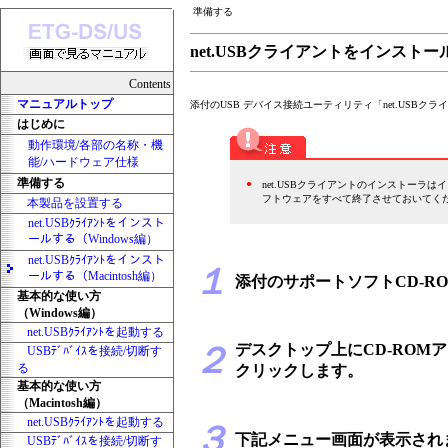
準備する
net.USBクライアントをインストールす
Contents
マニュアルトップ
添付のUSB デバイス接続ユーティリティ「net.USB
はじめに
動作環境/各部の名称・機
能/ハードウェア仕様
準備する
●
net.USBクライアントのインストー
フトウェアをすべて終了させておいてく
本製品を設置する
net.USBｸﾗｲｱﾝﾄをインスト
ールする（Windows編）
net.USBｸﾗｲｱﾝﾄをインスト
１
ールする（Macintosh編）
添付のサポートソフトCD-R
基本的な使い方
（Windows編）
net.USBｸﾗｲｱﾝﾄを起動する
２
デスクトップ上にCD-ROMア
USBﾃﾞﾊﾞｲｽを接続/切断す
る
クリックします。
基本的な使い方
（Macintosh編）
net.USBｸﾗｲｱﾝﾄを起動する
３
下記メニュー画面が表示され
USBﾃﾞﾊﾞｲｽを接続/切断す