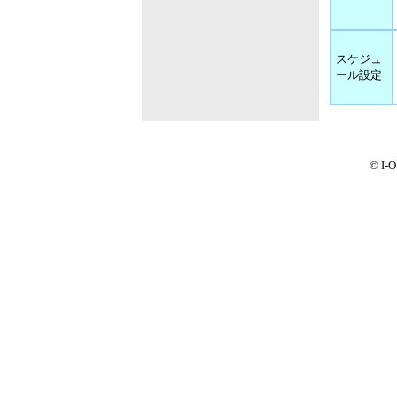
スケジュ
ール設定
© I-