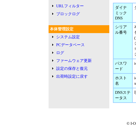
URLフィルター
ダイナ
ミック
ブロックログ
DNS
シリア
本体管理設定
ル番号
システム設定
PCデータベース
ログ
ファームウェア更新
パスワ
設定の保存と復元
ード
出荷時設定に戻す
ホスト
名
DNSステ
ータス
© I-