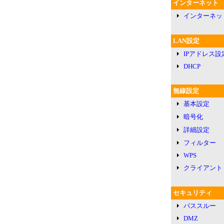
インターネット
インターネッ
LAN設定
IPアドレス設
DHCP
無線設定
基本設定
暗号化
詳細設定
フィルター
WPS
クライアント
セキュリティ
パススルー
DMZ