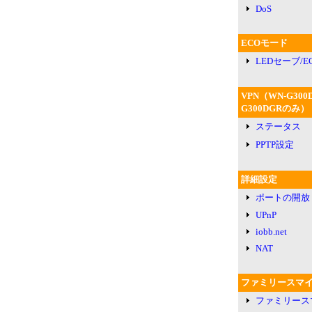
DoS
ECOモード
LEDセーブ/
VPN（WN-G300
G300DGRのみ）
ステータス
PPTP設定
詳細設定
ポートの開放
UPnP
iobb.net
NAT
ファミリースマ
ファミリース