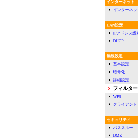
インターネット
インターネッ
LAN設定
IPアドレス設
DHCP
無線設定
基本設定
暗号化
詳細設定
フィルター
WPS
クライアント
セキュリティ
パススルー
DMZ