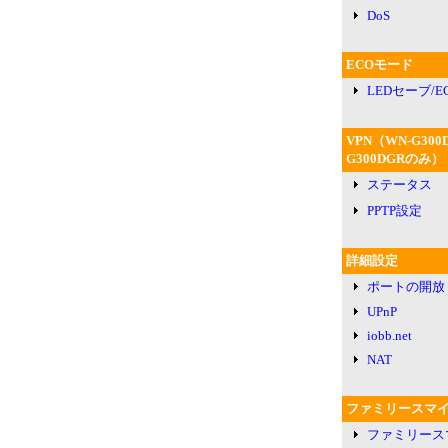
DoS
ECOモード
LEDセーブ/
VPN（WN-G300
G300DGRのみ）
ステータス
PPTP設定
詳細設定
ポートの開放
UPnP
iobb.net
NAT
ファミリースマ
ファミリース