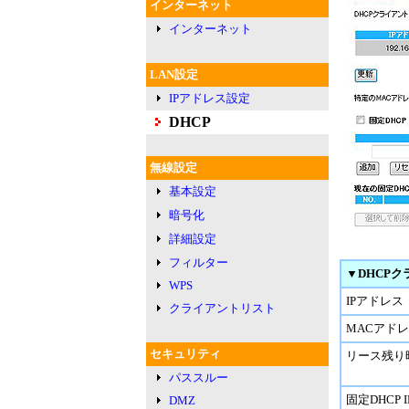
インターネット
インターネット
LAN設定
IPアドレス設定
DHCP
無線設定
基本設定
暗号化
詳細設定
フィルター
▼DHCP
WPS
IPアドレス
クライアントリスト
MACアド
セキュリティ
リース残り
パススルー
固定DHCP 
DMZ