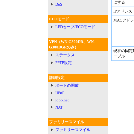
にする
DoS
IPアドレス
ECOモード
MACアド
LEDセーブ/ECOモード
VPN（WN-G300DR、WN-
G300DGRのみ）
現在の固定D
ステータス
ーブル
PPTP設定
詳細設定
ポートの開放
UPnP
iobb.net
NAT
ファミリースマイル
ファミリースマイル