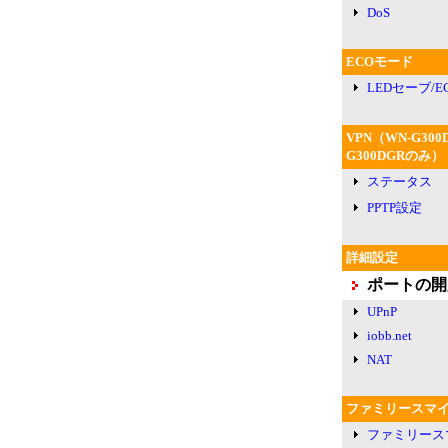
DoS
ECOモード
LEDセーブ/
VPN（WN-G300
G300DGRのみ）
ステータス
PPTP設定
詳細設定
ポートの開
UPnP
iobb.net
NAT
ファミリースマ
ファミリース