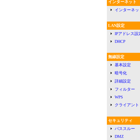
インターネット
インターネッ
LAN設定
IPアドレス設
DHCP
無線設定
基本設定
暗号化
詳細設定
フィルター
WPS
クライアント
セキュリティ
パススルー
DMZ