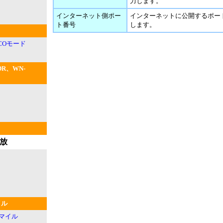
力します。
インターネット側ポー
インターネットに公開するポー
ト番号
します。
ECOモード
DR、WN-
放
イル
マイル