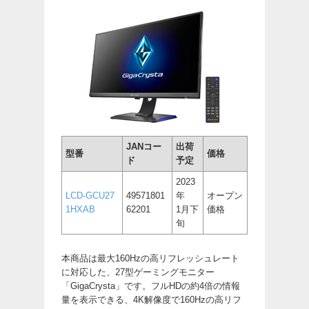
JANコー
出荷
型番
価格
ド
予定
2023
LCD-GCU27
49571801
年
オープン
1HXAB
62201
1月下
価格
旬
本商品は最大160Hzの高リフレッシュレート
に対応した、27型ゲーミングモニター
「GigaCrysta」です。フルHDの約4倍の情報
量を表示できる、4K解像度で160Hzの高リフ