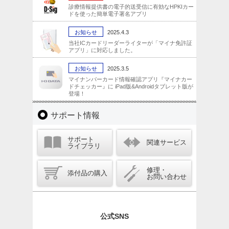
診療情報提供書の電子的送受信に有効なHPKIカー
ドを使った簡単電子署名アプリ
お知らせ
2025.4.3
当社ICカードリーダーライターが「マイナ免許証
アプリ」に対応しました。
お知らせ
2025.3.5
マイナンバーカード情報確認アプリ『マイナカー
ドチェッカー』に iPad版&Androidタブレット版が
登場！
サポート情報
サポート
関連サービス
ライブラリ
修理・
添付品の購入
お問い合わせ
公式SNS