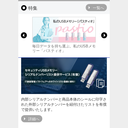
特集
一覧へ
毎日データを持ち運ぶ。私のUSBメモ
USBメモリー名
リー「パスティオ」
ービス
内部シリアルナンバーと商品本体のシールに印字さ
れた外部シリアルナンバーを紐付けたリストを有償
で提供いたします。
詳細へ