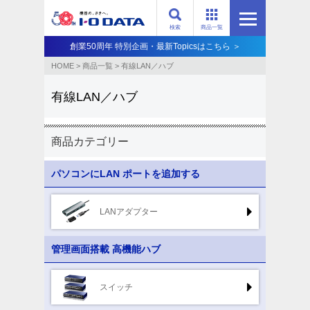
検索
商品一覧
創業50周年 特別企画・最新Topicsはこちら ＞
HOME
>
商品一覧
>
有線LAN／ハブ
有線LAN／ハブ
商品カテゴリー
パソコンにLAN
ポートを追加する
LANアダプター
管理画面搭載
高機能ハブ
スイッチ