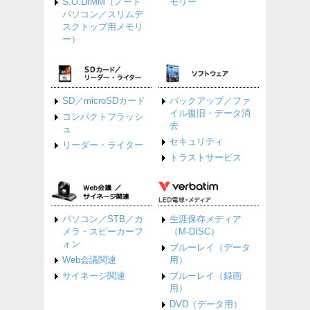
S.O.DIMM（ノート
モリー
パソコン／スリムデ
スクトップ用メモリ
ー）
SD／microSDカード
バックアップ／ファ
イル復旧・データ消
コンパクトフラッシ
去
ュ
セキュリティ
リーダー・ライター
トラストサービス
パソコン／STB／カ
生涯保存メディア
メラ・スピーカーフ
（M-DISC）
ォン
ブルーレイ（データ
Web会議関連
用）
サイネージ関連
ブルーレイ（録画
用）
DVD（データ用）