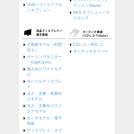
サーバー／アプライ
USBハブ／ケーブル
アンス／Ubuntu
／オプション
NAS オプション／ラ
イセンス
大画面モデル（43型
CDレコ・ADレコ
以上）
オーディオサーバー
ゲーミングモニター
「GigaCrysta」
個人向けワイドモデ
ル
モバイルディスプレ
イ
法人・文教・医療向
けモデル
法人・文教向けスク
エアモデル
タッチモデル・電子
黒板
ディスプレイ・オプ