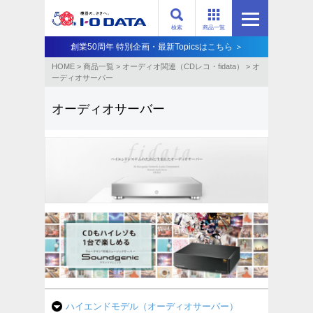
検索
商品一覧
創業50周年 特別企画・最新Topicsはこちら ＞
HOME
>
商品一覧
>
オーディオ関連（CDレコ・fidata）
>
オ
ーディオサーバー
オーディオサーバー
ハイエンドモデル（オーディオサーバー）