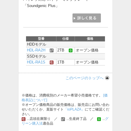
「Soundgenic Plus」
型番
仕様
価格
HDDモデル
HDL-RA2H
2TB
オープン価格
SSDモデル
HDL-RA1S
1TB
オープン価格
このページのトップへ
※価格は、消費税別のメーカー希望小売価格です。
[価
格表記について]
※オープン価格商品の販売価格は、販売店にお問い合わ
せいただくか、直販サイト
「ioPLAZA」
にてご確認くだ
さい。
...店頭在庫限り ／
...生産終了品 ／
...
グ
リーン購入法
適合品