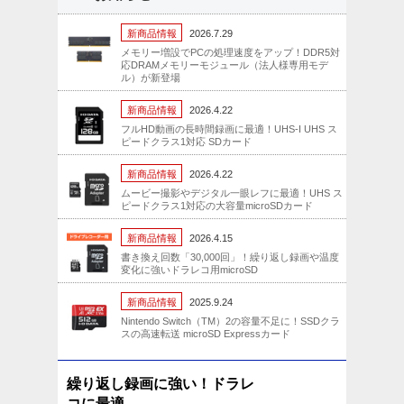
新商品情報
2026.7.29
メモリー増設でPCの処理速度をアップ！DDR5対
応DRAMメモリーモジュール（法人様専用モデ
ル）が新登場
新商品情報
2026.4.22
フルHD動画の長時間録画に最適！UHS-I UHS ス
ピードクラス1対応 SDカード
新商品情報
2026.4.22
ムービー撮影やデジタル一眼レフに最適！UHS ス
ピードクラス1対応の大容量microSDカード
新商品情報
2026.4.15
書き換え回数「30,000回」！繰り返し録画や温度
変化に強いドラレコ用microSD
新商品情報
2025.9.24
Nintendo Switch（TM）2の容量不足に！SSDクラ
スの高速転送 microSD Expressカード
繰り返し録画に強い！ドラレ
コに最適