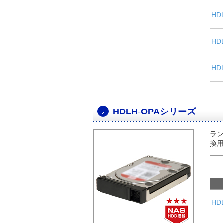
HD
HD
HD
HDLH-OPAシリーズ
ラン
換用
HD