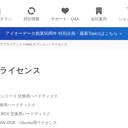
チラシ
対応情報
サポート・Q&A
会社案内
ショ
アイオーデータ創業50周年 特別企画・最新Topicsはこちら ＞
アプライアンス​
>
NAS オプション／ライセンス
／ライセンス
HD-UTXシリーズ 交換用ハードディスク
ーズ 交換用ハードディスク
ンスBOX 交換用ハードディスク
LAN DISK・Ubuntu用ライセンス