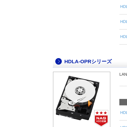
HD
HD
HD
HDLA-OPRシリーズ
LAN
HD