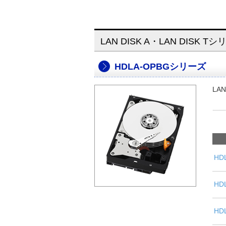
LAN DISK A・LAN DISK
HDLA-OPBGシリーズ
LAN
HD
HD
HD