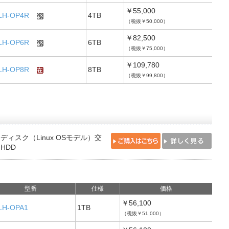
￥55,000
LH-OP4R
4TB
（税抜￥50,000）
￥82,500
LH-OP6R
6TB
（税抜￥75,000）
￥109,780
LH-OP8R
8TB
（税抜￥99,800）
ディスク（Linux OSモデル）交
HDD
型番
仕様
価格
￥56,100
LH-OPA1
1TB
（税抜￥51,000）