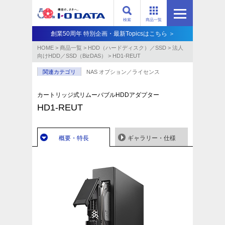
検索
商品一覧
創業50周年 特別企画・最新Topicsはこちら ＞
HOME
>
商品一覧
>
HDD（ハードディスク）／SSD
>
法人
向けHDD／SSD（BizDAS）
>
HD1-REUT
関連カテゴリ
NAS オプション／ライセンス
カートリッジ式リムーバブルHDDアダプター
HD1-REUT
概要・特長
ギャラリー・仕様