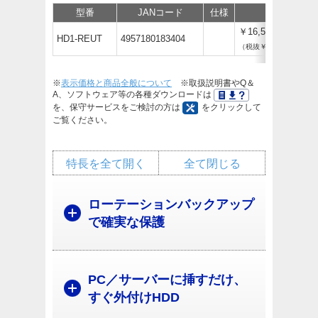
型番
JANコード
仕様
価格
￥16,500
HD1-REUT
4957180183404
（税抜￥15,000）
※
表示価格と商品全般について
※取扱説明書やQ＆
A、ソフトウェア等の各種ダウンロードは
を、保守サービスをご検討の方は
をクリックして
ご覧ください。
特長を全て開く
全て閉じる
ローテーションバックアップ
で確実な保護
PC／サーバーに挿すだけ、
すぐ外付けHDD