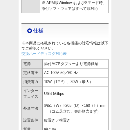
※ ARM版WindowsおよびSモード時、
添付ソフトウェアはすべて非対応
仕様
※本商品に搭載されている各機能の対応情報は以下
でご確認ください。
交換ハードディスク対応表
電源
添付ACアダプターより電源供給
定格電圧
AC 100V 50／60 Hz
消費電力
10W（TYP）、30W（最大）
インター
USB 5Gbps
フェイス
約51（W）×205（D）×160（H）mm
外形寸法
（ゴム足含む、突起物含まず）
設置条件
縦置き／横置き
質量
約710g