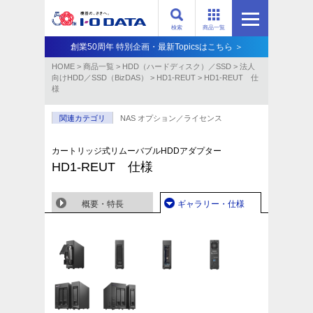
検索
商品一覧
創業50周年 特別企画・最新Topicsはこちら ＞
HOME
>
商品一覧
>
HDD（ハードディスク）／SSD
>
法人
向けHDD／SSD（BizDAS）
>
HD1-REUT
>
HD1-REUT 仕
様
関連カテゴリ
NAS オプション／ライセンス
カートリッジ式リムーバブルHDDアダプター
HD1-REUT 仕様
概要・特長
ギャラリー・仕様