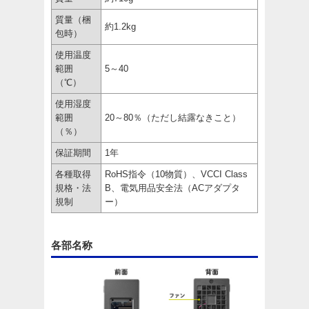
質量（梱
約1.2kg
包時）
使用温度
範囲
5～40
（℃）
使用湿度
範囲
20～80％（ただし結露なきこと）
（％）
保証期間
1年
各種取得
RoHS指令（10物質）、VCCI Class
規格・法
B、電気用品安全法（ACアダプタ
規制
ー）
各部名称