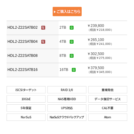
￥239,800
HDL2-Z22SATB02
2TB
（税抜￥218,000）
￥265,100
HDL2-Z22SATB04
4TB
（税抜￥241,000）
￥302,500
HDL2-Z22SATB08
8TB
（税抜￥275,000）
￥379,500
HDL2-Z22SATB16
16TB
（税抜￥345,000）