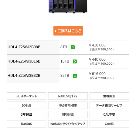
￥418,000
HDL4-Z25WI3B08B
8TB
（税抜￥380,000）
￥440,000
HDL4-Z25WI3B16B
16TB
（税抜￥400,000）
￥616,000
HDL4-Z25WI3B32B
32TB
（税抜￥560,000）