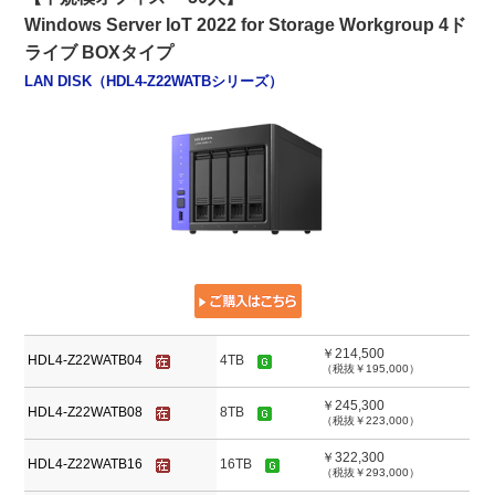
Windows Server IoT 2022 for Storage Workgroup 4ド
ライブ BOXタイプ
LAN DISK（HDL4-Z22WATBシリーズ）
￥214,500
HDL4-Z22WATB04
4TB
（税抜￥195,000）
￥245,300
HDL4-Z22WATB08
8TB
（税抜￥223,000）
￥322,300
HDL4-Z22WATB16
16TB
（税抜￥293,000）