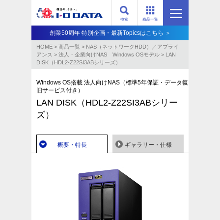
検索
商品一覧
創業50周年 特別企画・最新Topicsはこちら ＞
HOME
>
商品一覧
>
NAS（ネットワークHDD）／アプライ
アンス​
>
法人・企業向けNAS Windows OSモデル
>
LAN
DISK（HDL2-Z22SI3ABシリーズ）
Windows OS搭載 法人向けNAS（標準5年保証・データ復
旧サービス付き）
LAN DISK（HDL2-Z22SI3ABシリー
ズ）
概要・特長
ギャラリー・仕様