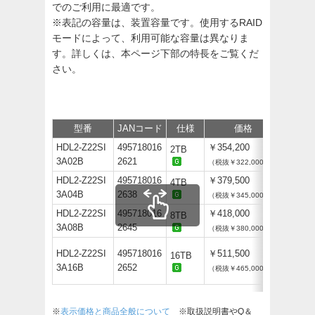
でのご利用に最適です。
※表記の容量は、装置容量です。使用するRAID
モードによって、利用可能な容量は異なりま
す。詳しくは、本ページ下部の特長をご覧くだ
さい。
型番
JANコード
仕様
価格
保守
HDL2-Z22SI
495718016
￥354,200
2TB
3A02B
2621
（税抜￥322,000）
HDL2-Z22SI
495718016
￥379,500
4TB
3A04B
2638
（税抜￥345,000）
HDL2-Z22SI
495718016
￥418,000
8TB
3A08B
2645
（税抜￥380,000）
HDL2-Z22SI
495718016
￥511,500
16TB
3A16B
2652
（税抜￥465,000）
※
表示価格と商品全般について
※取扱説明書やQ＆