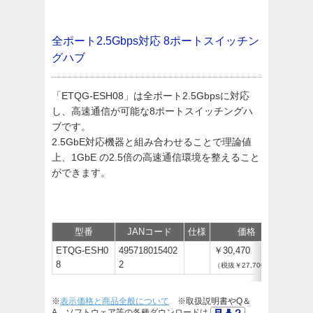
全ポート2.5Gbps対応
8ポートスイッチン
グハブ
「ETQG-ESH08」は全ポート2.5Gbpsに対応
し、高速通信が可能な8ポートスイッチングハ
ブです。
2.5GbE対応機器と組み合わせることで理論値
上、1GbE の2.5倍の高速通信環境を整えること
ができます。
型番
JANコード
仕様
価格
保守
ETQG-ESH0
495718015402
￥30,470
8
2
（税抜￥27,700）
※
表示価格と商品全般について
※取扱説明書やQ＆
A、ソフトウェア等の各種ダウンロードは