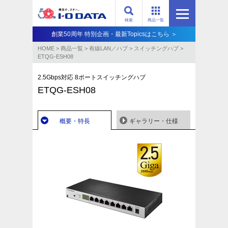
検索
商品一覧
創業50周年 特別企画・最新Topicsはこちら ＞
HOME
>
商品一覧
>
有線LAN／ハブ
>
スイッチングハブ
>
ETQG-ESH08
2.5Gbps対応 8ポートスイッチングハブ
ETQG-ESH08
概要・特長
ギャラリー・仕様