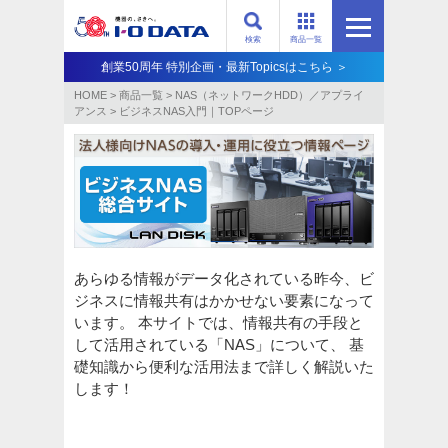
検索
商品一覧
創業50周年 特別企画・最新Topicsはこちら ＞
HOME
>
商品一覧
>
NAS（ネットワークHDD）／アプライ
アンス​
>
ビジネスNAS入門｜TOPページ
あらゆる情報がデータ化されている昨今、ビ
ジネスに情報共有はかかせない要素になって
います。 本サイトでは、情報共有の手段と
して活用されている「NAS」について、 基
礎知識から便利な活用法まで詳しく解説いた
します！