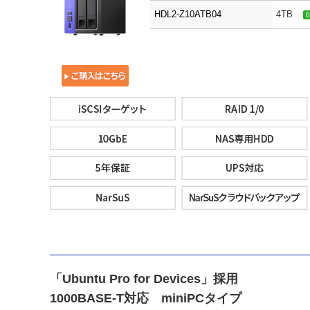
HDL2-Z10ATB04
4TB
「Ubuntu Pro for Devices」採用
1000BASE-T対応 miniPCタイプ