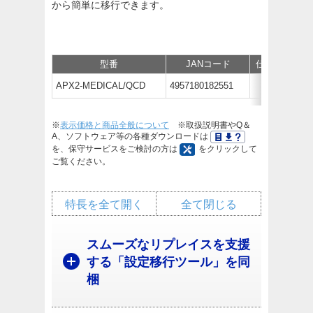
から簡単に移行できます。
型番
JANコード
仕様
APX2-MEDICAL/QCD
4957180182551
オー
※
表示価格と商品全般について
※取扱説明書やQ＆
A、ソフトウェア等の各種ダウンロードは
を、保守サービスをご検討の方は
をクリックして
ご覧ください。
特長を全て開く
全て閉じる
スムーズなリプレイスを支援
する「設定移行ツール」を同
梱