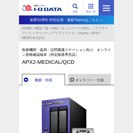
検索
商品一覧
創業50周年 特別企画・最新Topicsはこちら ＞
HOME
>
商品一覧
>
NAS（ネットワークHDD）／アプライ
アンス​
>
サーバー／アプライアンス／Ubuntu
>
APX2-
MEDICAL/QCD
医療機関・薬局・訪問看護ステーション向け オンライ
ン資格確認端末（特定販路専売品）
APX2-MEDICAL/QCD
概要・特長
ギャラリー・仕様