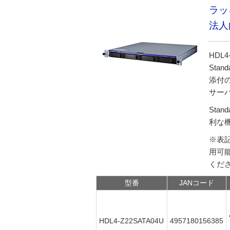
ラッ
法人
HDL4
Sta
添付
サー
Sta
利な
※表
用可
くだ
型番
JANコード
HDL4-Z22SATA04U
4957180156385