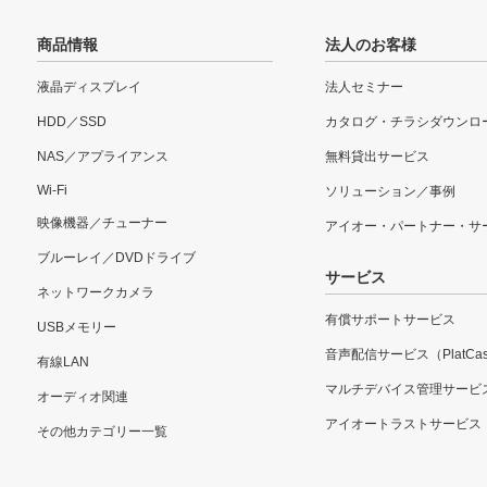
商品情報
法人のお客様
液晶ディスプレイ
法人セミナー
HDD／SSD
カタログ・チラシダウンロ
NAS／アプライアンス
無料貸出サービス
Wi-Fi
ソリューション／事例
映像機器／チューナー
アイオー・パートナー・サ
ブルーレイ／DVDドライブ
サービス
ネットワークカメラ
有償サポートサービス
USBメモリー
音声配信サービス（PlatCas
有線LAN
マルチデバイス管理サービ
オーディオ関連
アイオートラストサービス
その他カテゴリー一覧