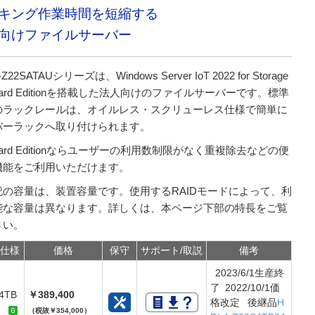
キング作業時間を短縮する
向けファイルサーバー
-Z22SATAUシリーズは、Windows Server IoT 2022 for Storage
ndard Editionを搭載した法人向けのファイルサーバーです。標準
のラックレールは、オイルレス・スクリューレス仕様で簡単に
バーラックへ取り付けられます。
ndard Editionならユーザーの利用数制限がなく重複除去などの便
機能をご利用いただけます。
記の容量は、装置容量です。使用するRAIDモードによって、利
能な容量は異なります。詳しくは、本ページ下部の特長をご覧
さい。
仕様
価格
保守
サポート/取説
備考
2023/6/1生産終
了 2022/10/1価
4TB
￥389,400
格改定 後継品
H
（税抜￥354,000）