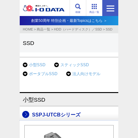
検索
商品一覧
創業50周年 特別企画・最新Topicsはこちら ＞
HOME
>
商品一覧
>
HDD（ハードディスク）／SSD
>
SSD
SSD
小型SSD
スティックSSD
ポータブルSSD
法人向けモデル
小型SSD
SSPJ-UTCBシリーズ