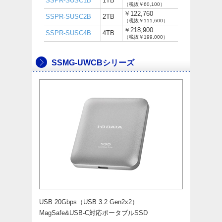
SSPR-SUSC1B
1TB
（税抜￥60,100）
￥122,760
SSPR-SUSC2B
2TB
（税抜￥111,600）
￥218,900
SSPR-SUSC4B
4TB
（税抜￥199,000）
SSMG-UWCBシリーズ
USB 20Gbps（USB 3.2 Gen2x2）
MagSafe&USB-C対応ポータブルSSD