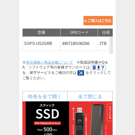
型番
JANコード
仕様
価
￥119,020
SSPS-US2GRB
4957180190266
2TB
（税抜￥108,
※
表示価格と商品全般について
※取扱説明書やQ＆
A、ソフトウェア等の各種ダウンロードは
を、保守サービスをご検討の方は
をクリックして
ご覧ください。
特長を全て開く
全て閉じる