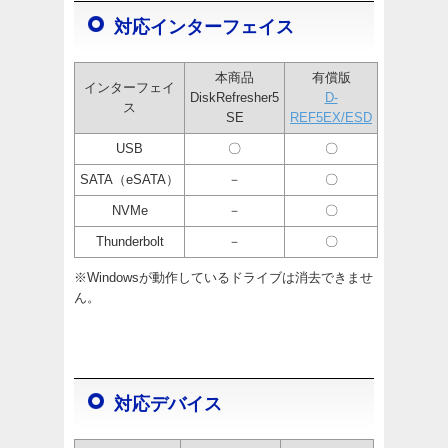
対応インターフェイス
本商品
有償版
インターフェイ
DiskRefresher5
D-
ス
SE
REF5EX/ESD
USB
〇
〇
SATA（eSATA）
－
〇
NVMe
－
〇
Thunderbolt
－
〇
※Windowsが動作しているドライブは消去できませ
ん。
対応デバイス