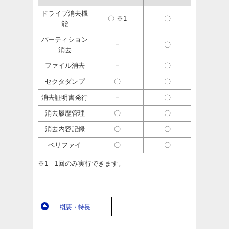
ドライブ消去機
〇 ※1
〇
能
パーティション
－
〇
消去
ファイル消去
－
〇
セクタダンプ
〇
〇
消去証明書発行
－
〇
消去履歴管理
〇
〇
消去内容記録
〇
〇
ベリファイ
〇
〇
※1 1回のみ実行できます。
概要・特長