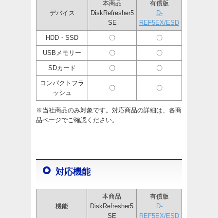
本商品
有償版
デバイス
DiskRefresher5
D-
SE
REF5EX/ESD
HDD・SSD
〇
〇
USBメモリー
〇
〇
SDカード
〇
〇
コンパクトフラ
〇
〇
ッシュ
※当社商品のみ対象です。対応商品の詳細は、各商
品ページでご確認ください。
対応機能
本商品
有償版
機能
DiskRefresher5
D-
SE
REF5EX/ESD