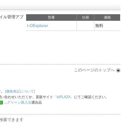
ファイル管理アプ
型番
仕様
価格
I-OExplorer
無料
このページのトップへ
す。
[価格表記について]
問い合わせいただくか、直販サイト
「ioPLAZA」
にてご確認ください。
...
グリーン購入法
適合品
検索できます